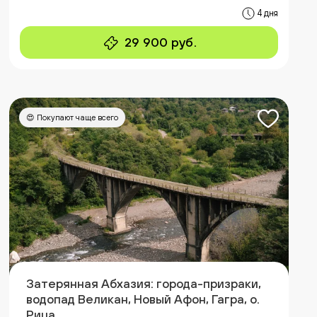
4 дня
29 900 руб.
😍 Покупают чаще всего
Затерянная Абхазия: города-призраки,
водопад Великан, Новый Афон, Гагра, о.
Рица