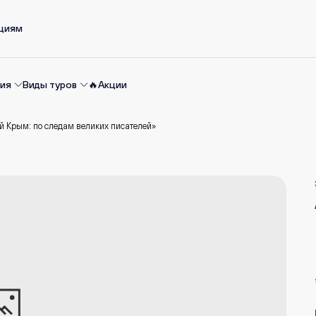
ациям
ия
Виды туров
🔥Акции
й Крым: по следам великих писателей»