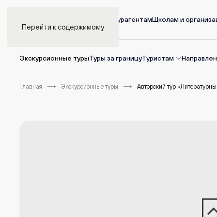
Главная
Турагентам
Школам и организ
Перейти к содержимому
Экскурсионные туры
Туры за границу
Туристам
Направлен
Главная
Экскурсионные туры
Авторский тур «Литературны