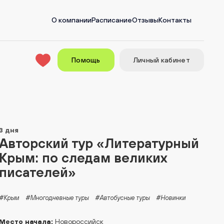
О компании
Расписание
Отзывы
Контакты
Помощь
Личный кабинет
3 дня
Авторский тур «Литературный
Крым: по следам великих
писателей»
#Крым
#Многодневные туры
#Автобусные туры
#Новинки
Место начала:
Новороссийск