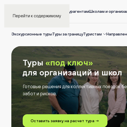
Главная
Турагентам
Школам и организ
Перейти к содержимому
Экскурсионные туры
Туры за границу
Туристам
Направлен
Туры
«под ключ»
для организаций
и школ
Готовые решения для коллективных поездок б
забот и рисков.
Оставить заявку на расчет тура →