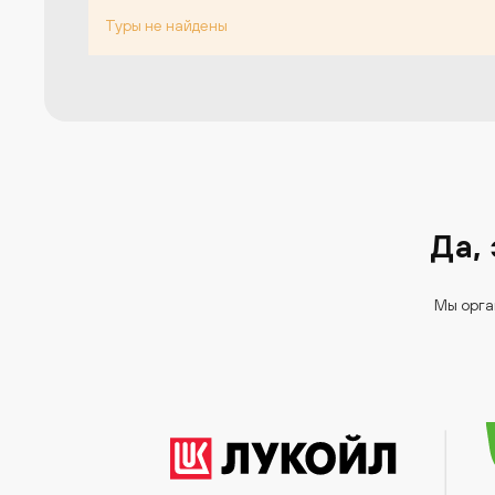
Туры не найдены
Да,
Мы орга