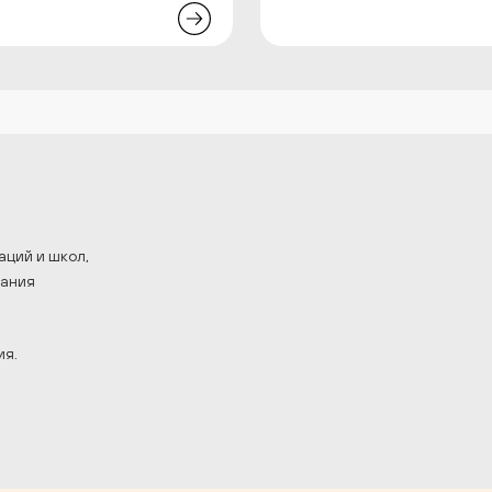
аций и школ,
лания
ия.