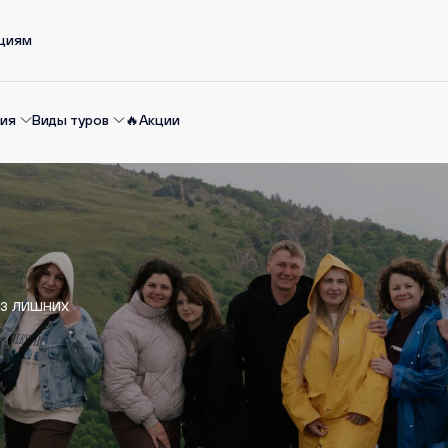
ациям
ия
Виды туров
🔥Акции
ез лишних