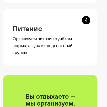
4
Питание
Организуем питание с учётом
формата тура и предпочтений
группы.
Вы отдыхаете —
мы организуем.