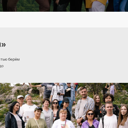
ч»
стью берём
до