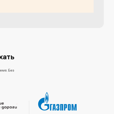
хать
емя. Без