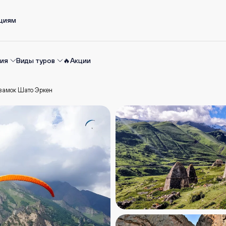
ациям
ия
Виды туров
🔥Акции
 замок Шато Эркен