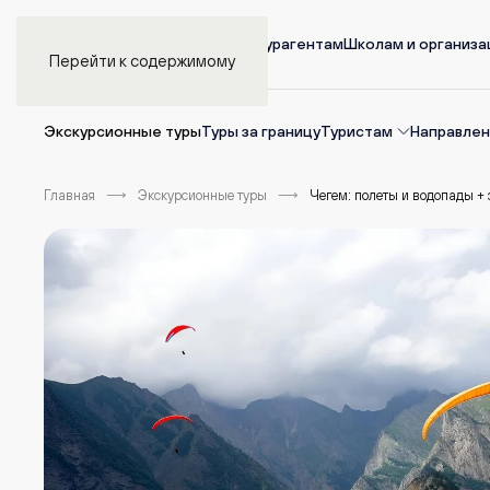
Главная
Турагентам
Школам и организ
Перейти к содержимому
Экскурсионные туры
Туры за границу
Туристам
Направлен
Главная
Экскурсионные туры
Чегем: полеты и водопады +