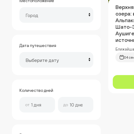
Местоположение
Верхня
озера:
Город
Альпак
Шато-Э
Аушиге
источн
Дата путешествия
Ближайшая
04 се
Выберите дату
Количество дней
от
до