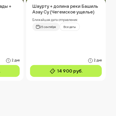
ады +
Шаурту + долина реки Башиль
Азау Су (Чегемское ущелье)
Ближайшая дата отправления:
25 сентября
Все даты
2 дня
2 дня
.
14 900 руб.