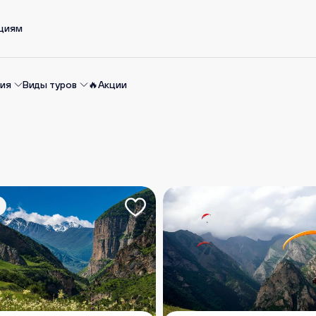
ациям
ия
Виды туров
🔥Акции