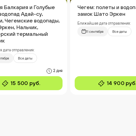
я Балкария и Голубые
Чегем: полеты и водоп
 водопад Адай-су,
замок Шато Эркен
и, Чегемские водопады,
Ближайшая дата отправления:
ркен, Нальчик,
11 сентября
Все даты
рский термальный
ик
 дата отправления:
нтября
Все даты
2 дня
15 500 руб.
14 900 руб