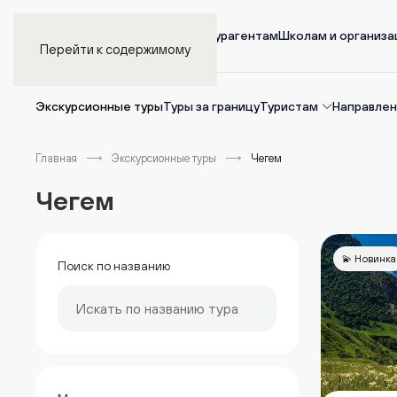
Главная
Турагентам
Школам и организ
Перейти к содержимому
Экскурсионные туры
Туры за границу
Туристам
Направлен
Главная
Экскурсионные туры
Чегем
Чегем
💫 Новинка
Поиск по названию