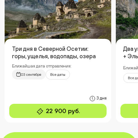
Три дня в Северной Осетии:
Два 
горы, ущелья, водопады, озера
+ Эл
Ближайшая дата отправления:
Ближай
03 сентября
Все даты
Все д
3 дня
22 900 руб.