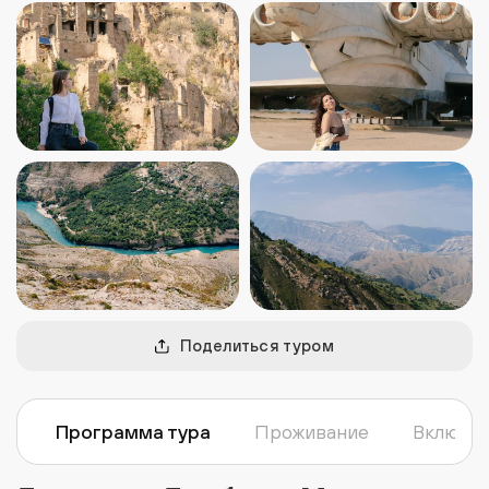
Поделиться туром
Программа тура
Проживание
Включен