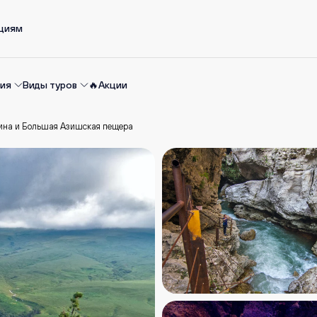
ациям
ия
Виды туров
🔥Акции
нина и Большая Азишская пещера