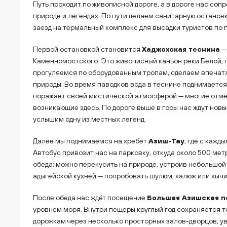
Путь проходит по живописной дороге, а в дороге нас соп
природе и легендах. По пути делаем санитарную остановк
заезд на термальный комплекс для высадки туристов по 
Первой остановкой становится
Хаджохская теснина
—
Каменномостского. Это живописный каньон реки Белой, п
прогуляемся по оборудованным тропам, сделаем впечат
природы. Во время паводков вода в теснине поднимается 
поражает своей мистической атмосферой — многие отме
возникающие здесь. По дороге выше в горы нас ждут нов
услышим одну из местных легенд.
Далее мы поднимаемся на хребет
Азиш-Тау
, где с каж
Автобус привозит нас на парковку, откуда около 500 ме
обеда: можно перекусить на природе, устроив небольшой 
адыгейской кухней — попробовать шулюм, халюж или хычи
После обеда нас ждёт посещение
Большая Азишская 
уровнем моря. Внутри пещеры круглый год сохраняется 
дорожкам через несколько просторных залов-дворцов, ув