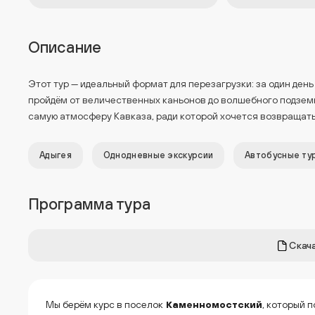
Описание
Этот тур — идеальный формат для перезагрузки: за один ден
пройдём от величественных каньонов до волшебного подзем
самую атмосферу Кавказа, ради которой хочется возвращать
Адыгея
Однодневные экскурсии
Автобусные ту
Программа тура
Скача
Мы берём курс в поселок
Каменномостский
, который 