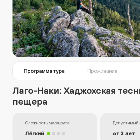
Программа тура
Проживание
Лаго-Наки: Хаджохская тес
пещера
Сложность маршрута:
Допустимый 
Лёгкий
от 3 лет