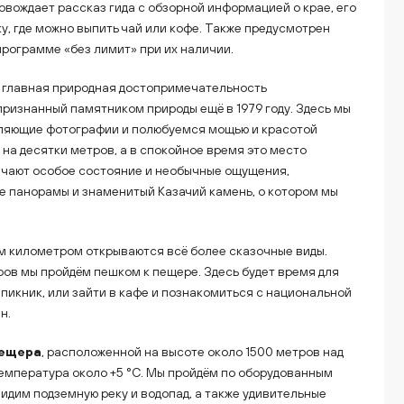
ровождает рассказ гида с обзорной информацией о крае, его
у, где можно выпить чай или кофе. Также предусмотрен
программе «без лимит» при их наличии.
 главная природная достопримечательность
ризнанный памятником природы ещё в 1979 году. Здесь мы
ляющие фотографии и полюбуемся мощью и красотой
на десятки метров, а в спокойное время это место
чают особое состояние и необычные ощущения,
ые панорамы и знаменитый Казачий камень, о котором мы
дым километром открываются всё более сказочные виды.
тров мы пройдём пешком к пещере. Здесь будет время для
пикник, или зайти в кафе и познакомиться с национальной
н.
пещера
, расположенной на высоте около 1500 метров над
температура около +5 °C. Мы пройдём по оборудованным
идим подземную реку и водопад, а также удивительные