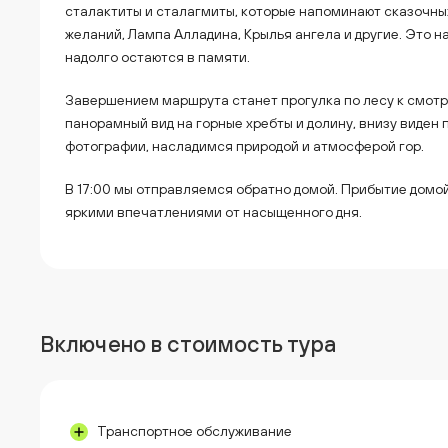
сталактиты и сталагмиты, которые напоминают сказочн
желаний, Лампа Алладина, Крылья ангела и другие. Это 
надолго остаются в памяти.
Завершением маршрута станет прогулка по лесу к смотр
панорамный вид на горные хребты и долину, внизу виден
фотографии, насладимся природой и атмосферой гор.
В 17:00 мы отправляемся обратно домой. Прибытие домой
яркими впечатлениями от насыщенного дня.
Включено в стоимость тура
Транспортное обслуживание