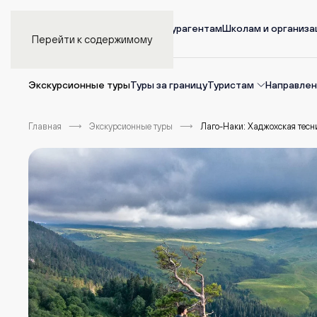
Главная
Турагентам
Школам и организ
Перейти к содержимому
Экскурсионные туры
Туры за границу
Туристам
Направлен
Главная
Экскурсионные туры
Лаго-Наки: Хаджохская тес