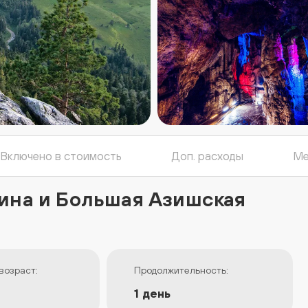
Включено в стоимость
Доп. расходы
Ме
нина и Большая Азишская
возраст:
Продолжительность:
1 день