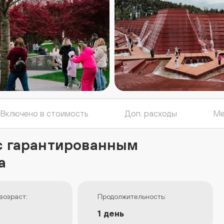
Включено в стоимость
Доп. расходы
Ме
 с гарантированным
а
возраст:
Продолжительность:
1 день