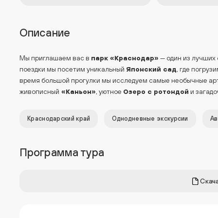
Описание
Мы приглашаем вас в
парк «Краснодар»
— один из лучших
поездки мы посетим уникальный
Японский сад
, где погру
время большой прогулки мы исследуем самые необычные арт
живописный
«Каньон»
, уютное
Озеро с ротондой
и загад
Краснодарский край
Однодневные экскурсии
Ав
Программа тура
Скача