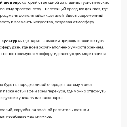
й шедевр,
который стал одной из главных туристических
есному пространству – настоящий праздник для глаз, где
 продуманы до мельчайших деталей. Здесь современный
асоту и элементы искусства, создавая атмосферу
 культуры,
где царит гармония природы и архитектуры.
сферу дзэн, где всё вокруг наполнено умиротворением.
т неповторимую атмосферу, идеальную для медитации и
ие будет в порядке живой очереди, поэтому может
 парка есть кафе и зоны перекуса, где можно отдохнуть
ледующие уникальные зоны парка:
осессий, окружённая зелёной растительностью и
ния незабываемых снимков.