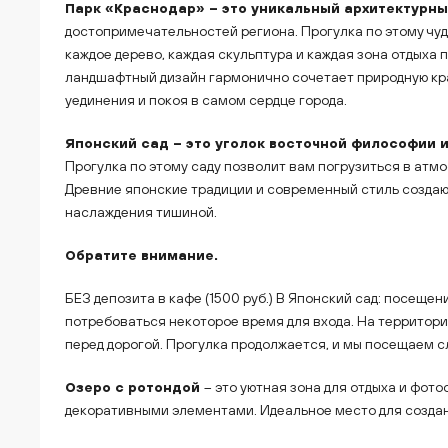
Парк «Краснодар» – это уникальный архитектурны
достопримечательностей региона. Прогулка по этому чуд
каждое дерево, каждая скульптура и каждая зона отдыха
ландшафтный дизайн гармонично сочетает природную кр
уединения и покоя в самом сердце города.
Японский сад – это уголок восточной философии и
Прогулка по этому саду позволит вам погрузиться в атмо
Древние японские традиции и современный стиль создаю
наслаждения тишиной.
Обратите внимание.
БЕЗ депозита в кафе (1500 руб.) В Японский сад: посещен
потребоваться некоторое время для входа. На территории
перед дорогой. Прогулка продолжается, и мы посещаем с
Озеро с ротондой
– это уютная зона для отдыха и фот
декоративными элементами. Идеальное место для созда