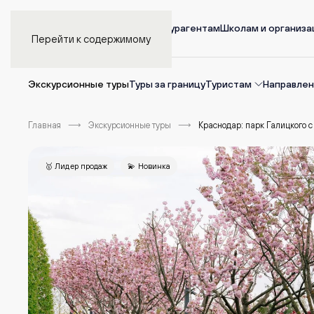
Главная
Турагентам
Школам и организ
Перейти к содержимому
Экскурсионные туры
Туры за границу
Туристам
Направлен
Главная
Экскурсионные туры
Краснодар: парк Галицкого 
🥇 Лидер продаж
💫 Новинка