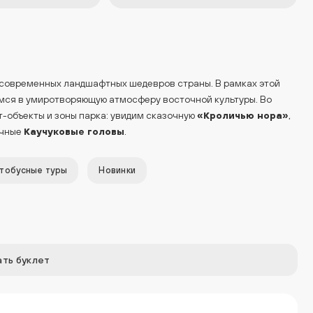
 современных ландшафтных шедевров страны. В рамках этой
зимся в умиротворяющую атмосферу восточной культуры. Во
-объекты и зоны парка: увидим сказочную
«Кроличью нора»
,
очные
Каучуковые головы
.
тобусные туры
Новинки
ть буклет